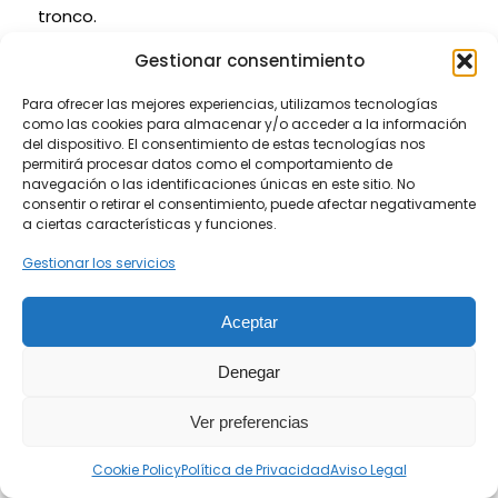
tronco.
Corona: Como hemos dicho, se forma con las
Gestionar consentimiento
bases de las hojas y de su top emergen los frutos,
Para ofrecer las mejores experiencias, utilizamos tecnologías
primero dentro de vainas hasta que se derraman
como las cookies para almacenar y/o acceder a la información
hacia abajo. La corona, rebajada y bien podada,
del dispositivo. El consentimiento de estas tecnologías nos
permitirá procesar datos como el comportamiento de
da pie al crecimiento del tronco.
navegación o las identificaciones únicas en este sitio. No
consentir o retirar el consentimiento, puede afectar negativamente
Tronco: también conocido como estípite, es
a ciertas características y funciones.
robusto y recto, bien cuidado, y puede llegar a
Gestionar los servicios
alcanzar entre 25 y 30 metros de altura en
condiciones óptimas.
Aceptar
Raíces: las raíces de las palmeras no suelen
profundizar más allá de los 60 centímetros, no son
Denegar
invasivas como en otros árboles, y tienen como
finalidad también el anclar al ejemplar al suelo
Ver preferencias
para soportar fuertes rachas de viento (además
Cookie Policy
Política de Privacidad
Aviso Legal
de su finalidad nutricional, claro). También suelen