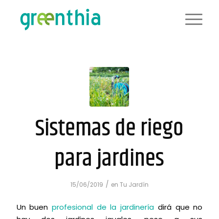
Sistemas de riego
para jardines
/
15/06/2019
en
Tu Jardín
Un buen
profesional de la jardinería
dirá que no