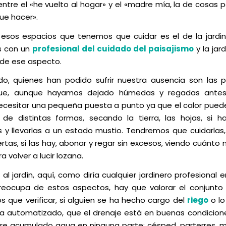
entre el «he vuelto al hogar» y el «madre mía, la de cosas 
ue hacer».
esos espacios que tenemos que cuidar es el de la jardine
 con un
profesional del cuidado del paisajismo
y la jar
de ese aspecto.
do, quienes han podido sufrir nuestra ausencia son las 
 que, aunque hayamos dejado húmedas y regadas antes
cesitar una pequeña puesta a punto ya que el calor pued
de distintas formas, secando la tierra, las hojas, si 
 y llevarlas a un estado mustio. Tendremos que cuidarlas, 
tas, si las hay, abonar y regar sin excesos, viendo cuánto 
a volver a lucir lozana.
al jardín, aquí, como diría cualquier jardinero profesional 
eocupa de estos aspectos, hay que valorar el conjunto d
 que verificar, si alguien se ha hecho cargo del
riego
o lo
a automatizado, que el drenaje está en buenas condicion
re acumulado agua en ninguna parte: césped, parterres, m