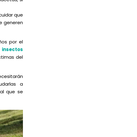
cuidar que
e generen
ños por el
e
insectos
ctimas del
ecesitarán
udarlas a
nal que se