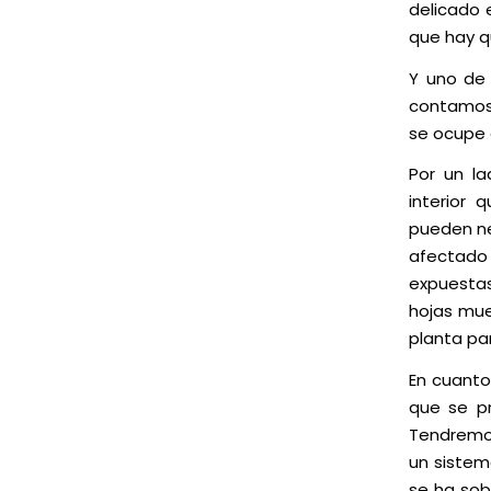
delicado 
que hay q
Y uno de 
contamos
se ocupe 
Por un la
interior
pueden ne
afectado 
expuestas
hojas muer
planta par
En cuanto 
que se pr
Tendremos
un sistem
se ha sob