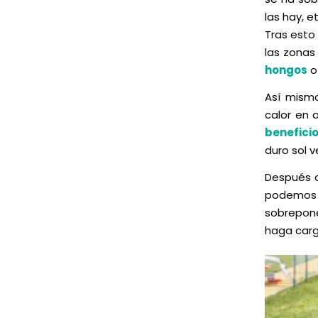
las hay, et
Tras esto
las zona
hongos
o 
Así mismo
calor en 
benefici
duro sol 
Después d
podemos 
sobrepone
haga carg