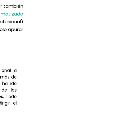
r también
omatizado
fesional)
olo apurar
ional a
e más de
 ha ido
 de las
os. Todo
igir el