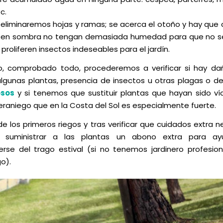
c.
 eliminaremos hojas y ramas; se acerca el otoño y hay que 
s en sombra no tengan demasiada humedad para que no s
proliferen insectos indeseables para el jardín.
, comprobado todo, procederemos a verificar si hay da
algunas plantas, presencia de insectos u otras plagas o d
osos
y si tenemos que sustituir plantas que hayan sido ví
veraniego que en la Costa del Sol es especialmente fuerte.
e los primeros riegos y tras verificar que cuidados extra n
suministrar a las plantas un abono extra para ay
rse del trago estival (si no tenemos jardinero profesio
o).