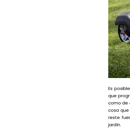
Es posibl
que progr
como de a
cosa que 
reste fue
jardín.