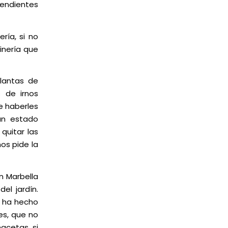
pendientes
ría, si no
dinería que
plantas de
 de irnos
e haberles
han estado
quitar las
nos pide la
en Marbella
el jardín.
 ha hecho
es, que no
acetas, si