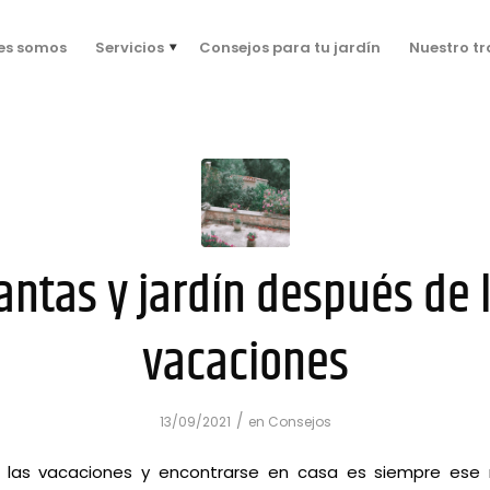
es somos
Servicios
Consejos para tu jardín
Nuestro t
antas y jardín después de 
vacaciones
/
13/09/2021
en
Consejos
e las vacaciones y encontrarse en casa es siempre es