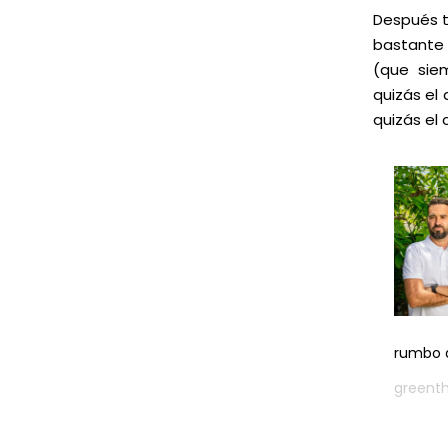
Después 
bastante
(que sie
quizás el
quizás el 
rumbo 
greent