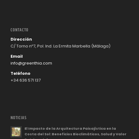
CONTACTO
Dirección
C/ Torno nº7, Pol. Ind. La Ermita Marbella (Málaga)
Email
info@greenthia.com
Teléfono
+34 636 571 137
NOTICIAS
El Impacto de la Arquitectura Paisajística en la
Costa del Sol: Beneficios Bioclimáticos, Salud y Valor