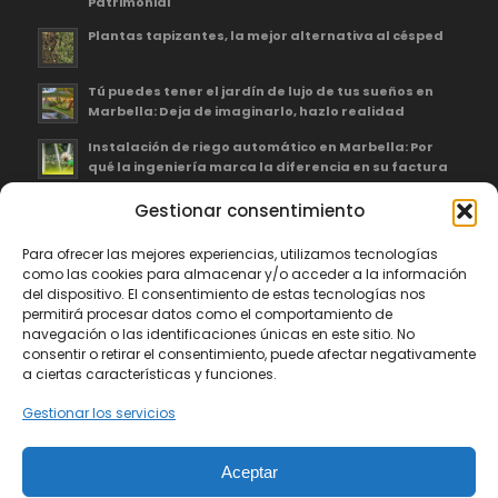
Patrimonial
Plantas tapizantes, la mejor alternativa al césped
Tú puedes tener el jardín de lujo de tus sueños en
Marbella: Deja de imaginarlo, hazlo realidad
Instalación de riego automático en Marbella: Por
qué la ingeniería marca la diferencia en su factura
Gestionar consentimiento
Para ofrecer las mejores experiencias, utilizamos tecnologías
como las cookies para almacenar y/o acceder a la información
Greenthia Servicios Integrales, S.L., ha recibido una subvención de
del dispositivo. El consentimiento de estas tecnologías nos
la Consejería de Empleo, Empresa y Trabajo Autónomo de la Junta
permitirá procesar datos como el comportamiento de
de Andalucía, financiada por la Unión Europea con cargo al
navegación o las identificaciones únicas en este sitio. No
Programa FSE+ Andalucía 2021-2027, enmarcada en el Programa
consentir o retirar el consentimiento, puede afectar negativamente
Emplea-T, para la inserción laboral y el fomento de la contratación
a ciertas características y funciones.
en el ámbito de la Comunidad Autónoma de Andalucía.
Gestionar los servicios
Línea 2. Incentivo a la segunda o sucesivas contrataciones
indefinidas ordinarias por parte de personas trabajadoras
autónomas, y a cualquier contratación indefinida ordinaria por
Aceptar
parte de pymes.