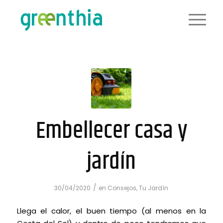
Embellecer casa y
jardín
/
30/04/2020
en
Consejos
,
Tu Jardín
Llega el calor, el buen tiempo (al menos en la