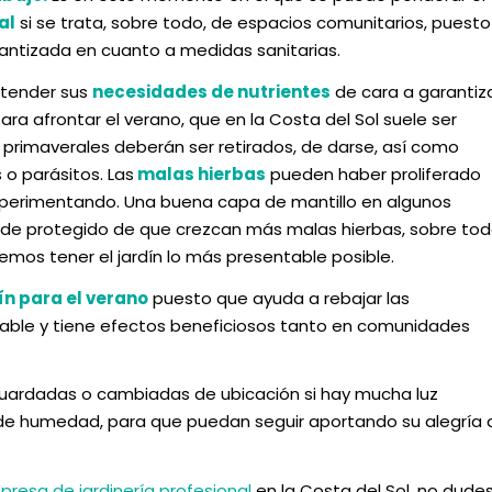
al
si se trata, sobre todo, de espacios comunitarios, puesto
ntizada en cuanto a medidas sanitarias.
tender sus
necesidades de nutrientes
de cara a garantiz
ra afrontar el verano, que en la Costa del Sol suele ser
primaverales deberán ser retirados, de darse, así como
o parásitos. Las
malas hierbas
pueden haber proliferado
xperimentando. Una buena capa de mantillo en algunos
uede protegido de que crezcan más malas hierbas, sobre to
remos tener el jardín lo más presentable posible.
ín para el verano
puesto que ayuda a rebajar las
able y tiene efectos beneficiosos tanto en comunidades
guardadas o cambiadas de ubicación si hay mucha luz
 de humedad, para que puedan seguir aportando su alegría 
resa de jardinería profesional
en la Costa del Sol, no dude