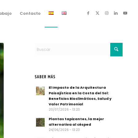
rabajo
Contacto
SABER MÁS
El Impacto de la Arquitectura
Paisajística en la Costa del Sol:
Beneficios Bioclimáticos, Salud y
Valor Patrimonial
20/07/2026 - 13:23
Plantas tapizantes, la mejor
alternativa al césped
24/06/2026 - 13:23