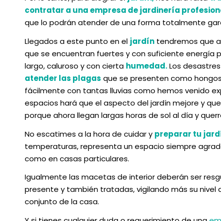
contratar a una empresa de jardinería profesion
que lo podrán atender de una forma totalmente gara
Llegados a este punto en el
jardín
tendremos que a
que se encuentran fuertes y con suficiente energía pa
largo, caluroso y con cierta
humedad.
Los desastres 
atender las plagas
que se presenten como hongos 
fácilmente con tantas lluvias como hemos venido e
espacios hará que el aspecto del jardín mejore y q
porque ahora llegan largas horas de sol al día y quer
No escatimes a la hora de cuidar y
preparar tu jard
temperaturas, representa un espacio siempre agrad
como en casas particulares.
Igualmente las macetas de interior deberán ser res
presente y también tratadas, vigilando más su nivel
conjunto de la casa.
Y si tienes cualquier duda o requerimiento de una
emp