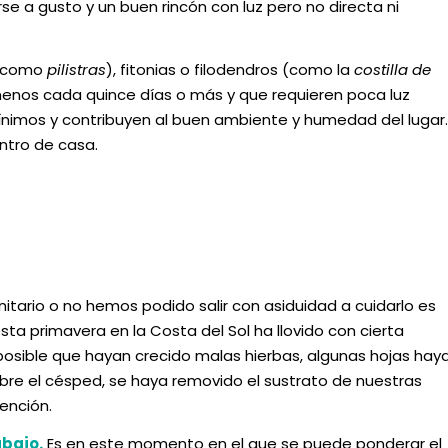
e a gusto y un buen rincón con luz pero no directa ni
s como
pilistras
), fitonias o filodendros (como la
costilla de
menos cada quince días o más y que requieren poca luz
 mínimos y contribuyen al buen ambiente y humedad del lugar.
ntro de casa.
itario o no hemos podido salir con asiduidad a cuidarlo es
a primavera en la Costa del Sol ha llovido con cierta
posible que hayan crecido malas hierbas, algunas hojas hay
obre el césped, se haya removido el sustrato de nuestras
tención.
abajo.
Es en este momento en el que se puede ponderar el