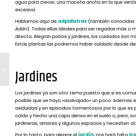
agua para crecer, una maceta ancha en la que sentirs
excesiva.
Hablamos aquí de
adpidistras
(también conocida
Adán
). Todas ellas ideales para ser regadas más o 
directa. Alegran patios y jardines, los cuidados son
Estas plantas las podremos haber cuidado desde de
Cuidar al jardín tras
Jardines
la cuarentena
Los jardines ya son otro tema puesto que si es comun
posible que se haya «asalvajado» un poco. Además est
asiduidad y en episodios tormentosos por lo que es 
caído y hecho una capa densa en el suelo o, peor, s
jardineras, arriates y algunos espacios y necesiten a
Por lo tanto, para alegrar el
jardín,
nos hará falta
tr