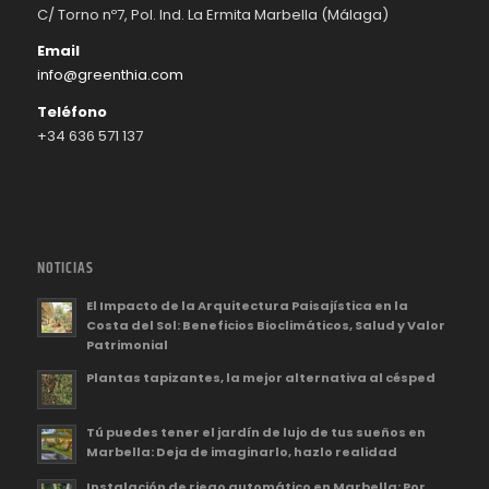
C/ Torno nº7, Pol. Ind. La Ermita Marbella (Málaga)
Email
info@greenthia.com
Teléfono
+34 636 571 137
NOTICIAS
El Impacto de la Arquitectura Paisajística en la
Costa del Sol: Beneficios Bioclimáticos, Salud y Valor
Patrimonial
Plantas tapizantes, la mejor alternativa al césped
Tú puedes tener el jardín de lujo de tus sueños en
Marbella: Deja de imaginarlo, hazlo realidad
Instalación de riego automático en Marbella: Por