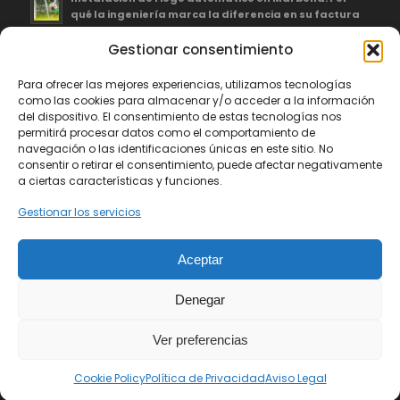
qué la ingeniería marca la diferencia en su factura
Gestionar consentimiento
Para ofrecer las mejores experiencias, utilizamos tecnologías
como las cookies para almacenar y/o acceder a la información
Greenthia Servicios Integrales, S.L., ha recibido una subvención de
del dispositivo. El consentimiento de estas tecnologías nos
la Consejería de Empleo, Empresa y Trabajo Autónomo de la Junta
permitirá procesar datos como el comportamiento de
de Andalucía, financiada por la Unión Europea con cargo al
navegación o las identificaciones únicas en este sitio. No
Programa FSE+ Andalucía 2021-2027, enmarcada en el Programa
consentir o retirar el consentimiento, puede afectar negativamente
Emplea-T, para la inserción laboral y el fomento de la contratación
a ciertas características y funciones.
en el ámbito de la Comunidad Autónoma de Andalucía.
Gestionar los servicios
Línea 2. Incentivo a la segunda o sucesivas contrataciones
indefinidas ordinarias por parte de personas trabajadoras
autónomas, y a cualquier contratación indefinida ordinaria por
Aceptar
parte de pymes.
Denegar
Ver preferencias
© Copyright - Greenthia
Cookie Policy
Política de Privacidad
Aviso Legal