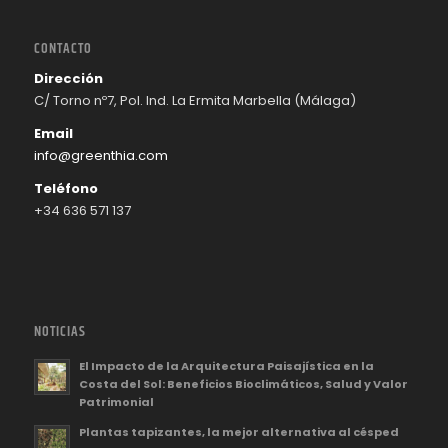
CONTACTO
Dirección
C/ Torno nº7, Pol. Ind. La Ermita Marbella (Málaga)
Email
info@greenthia.com
Teléfono
+34 636 571 137
NOTICIAS
El Impacto de la Arquitectura Paisajística en la
Costa del Sol: Beneficios Bioclimáticos, Salud y Valor
Patrimonial
Plantas tapizantes, la mejor alternativa al césped