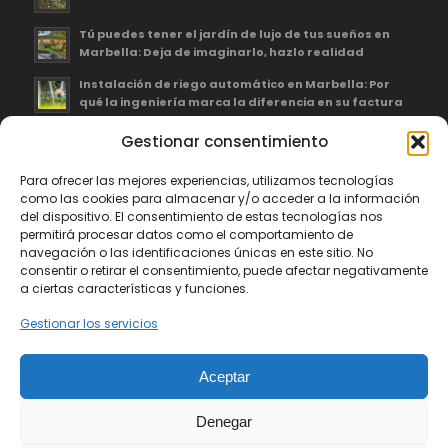
Tú puedes tener el jardín de lujo de tus sueños en
Marbella: Deja de imaginarlo, hazlo realidad
Instalación de riego automático en Marbella: Por
qué la ingeniería marca la diferencia en su factura
Gestionar consentimiento
Para ofrecer las mejores experiencias, utilizamos tecnologías
como las cookies para almacenar y/o acceder a la información
Greenthia Servicios Integrales, S.L., ha recibido una subvención de
del dispositivo. El consentimiento de estas tecnologías nos
la Consejería de Empleo, Empresa y Trabajo Autónomo de la Junta
permitirá procesar datos como el comportamiento de
de Andalucía, financiada por la Unión Europea con cargo al
navegación o las identificaciones únicas en este sitio. No
Programa FSE+ Andalucía 2021-2027, enmarcada en el Programa
consentir o retirar el consentimiento, puede afectar negativamente
Emplea-T, para la inserción laboral y el fomento de la contratación
a ciertas características y funciones.
en el ámbito de la Comunidad Autónoma de Andalucía.
Gestionar los servicios
Línea 2. Incentivo a la segunda o sucesivas contrataciones
indefinidas ordinarias por parte de personas trabajadoras
autónomas, y a cualquier contratación indefinida ordinaria por
Aceptar
parte de pymes.
Denegar